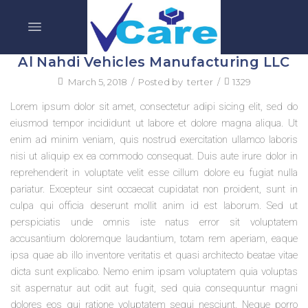
Al Nahdi Vehicles Manufacturing LLC
March 5, 2018
/
Posted by
terter
/
1329
Lorem ipsum dolor sit amet, consectetur adipi sicing elit, sed do
eiusmod tempor incididunt ut labore et dolore magna aliqua. Ut
enim ad minim veniam, quis nostrud exercitation ullamco laboris
nisi ut aliquip ex ea commodo consequat. Duis aute irure dolor in
reprehenderit in voluptate velit esse cillum dolore eu fugiat nulla
pariatur. Excepteur sint occaecat cupidatat non proident, sunt in
culpa qui officia deserunt mollit anim id est laborum. Sed ut
perspiciatis unde omnis iste natus error sit voluptatem
accusantium doloremque laudantium, totam rem aperiam, eaque
ipsa quae ab illo inventore veritatis et quasi architecto beatae vitae
dicta sunt explicabo. Nemo enim ipsam voluptatem quia voluptas
sit aspernatur aut odit aut fugit, sed quia consequuntur magni
dolores eos qui ratione voluptatem sequi nesciunt. Neque porro